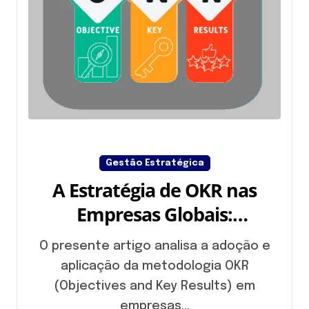
Gestão Estratégica
A Estratégia de OKR nas
Empresas Globais:
Fundamentos, Aplicações e
O presente artigo analisa a adoção e
Impactos na Gestão de
aplicação da metodologia OKR
Resultados
(Objectives and Key Results) em
empresas...