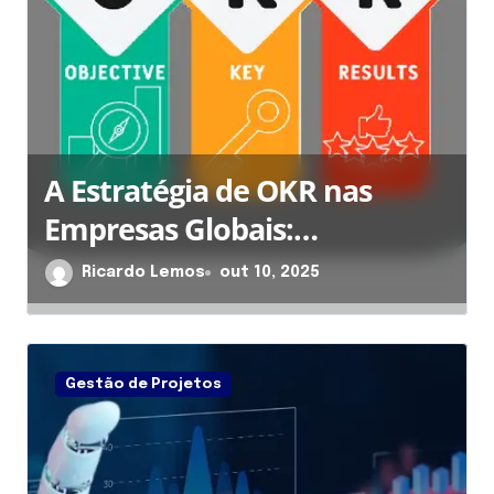
Inteligência Artificial na
Gestão da Cadeia de
Suprimentos
Ricardo Lemos
set 1, 2025
Gestão de Projetos