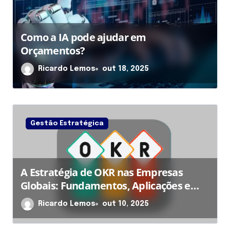
Como a IA pode ajudar em
Orçamentos?
Ricardo Lemos
out 18, 2025
Gestão Estratégica
A Estratégia de OKR nas Empresas
Globais: Fundamentos, Aplicações e
Impactos na Gestão de Resultados
Ricardo Lemos
out 10, 2025