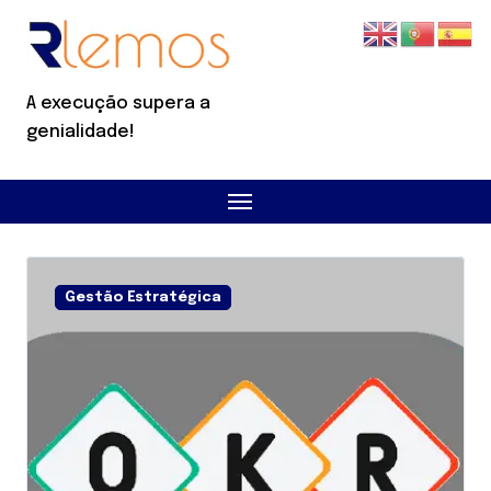
Skip
to
content
A execução supera a
genialidade!
IA - Inteligência Artificial