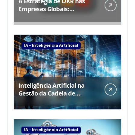
A Estratégia de OKR nas
Empresas Globais:
s
Fundamentos, Aplicações e
Impactos na Gestão de
Resultados
IA - Inteligência Artificial
Inteligência Artificial na
Gestão da Cadeia de
Suprimentos
IA - Inteligência Artificial