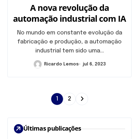
A nova revolução da
automação industrial com IA
No mundo em constante evolução da
fabricação e produção, a automação
industrial tem sido uma...
Ricardo Lemos
jul 6, 2023
P
1
2
a
g
Últimas publicações
i