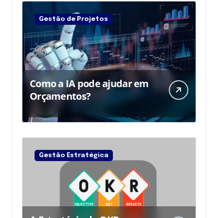
n
Gestão de Projetos
a
ç
ã
Como a IA pode ajudar em
o
Orçamentos?
d
e
p
Gestão Estratégica
o
s
t