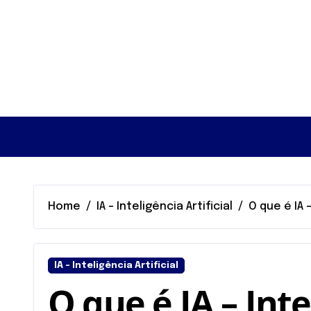
Skip
to
content
Home
IA - Inteligência Artificial
O que é IA –
IA - Inteligência Artificial
O que é IA – Inte